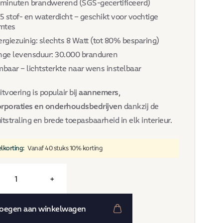
 minuten brandwerend (SGS-gecertificeerd)
5 stof- en waterdicht – geschikt voor vochtige
imtes
rgiezuinig: slechts 8 Watt (tot 80% besparing)
nge levensduur: 30.000 branduren
baar – lichtsterkte naar wens instelbaar
itvoering is populair bij
aannemers,
rporaties en onderhoudsbedrijven
dankzij de
itstraling en brede toepasbaarheid in elk interieur.
elkorting:
Vanaf 40 stuks 10% korting
+
oegen aan winkelwagen