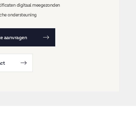
rtificaten digitaal meegezonden
che ondersteuning
te aanvragen
ct