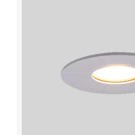
Projectontwikkelaars
Onderhoudsbedrijven
Recreatie en vakantieparken
Architecten
Particulieren