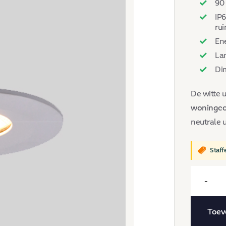
90
IP6
ru
Ene
La
Dim
De witte u
woningco
neutrale u
Staff
QUALIS®
-
LUX
–
Toev
LED-