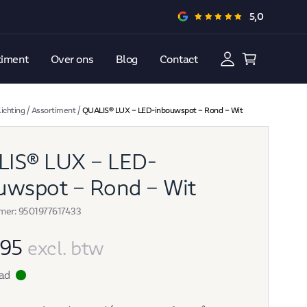
5,0
★
★
★
★
★
timent
Over ons
Blog
Contact
ichting
/
Assortiment
/
QUALIS® LUX – LED-inbouwspot – Rond – Wit
IS® LUX – LED-
uwspot – Rond – Wit
mer: 9501977617433
95
excl. btw
ad