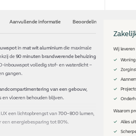
Aanvullende informatie
Beoordelingen (0)
Zakelij
ouwspot
in
mat wit aluminium
die maximale
Wij leveren 
nkzij de
90 minuten brandwerende behuizing
Woningc
D-inbouwspot volledig stof- en waterdicht –
Zorgins
 en gangen.
Aannem
andcompartimentering van een gebouw
,
Project
en vloeren behouden blijven.
Onderh
Waarom pro
LUX een lichtopbrengst van
700–800 lumen
,
r een
energiebesparing tot 80%
.
Alles ui
Scherpe