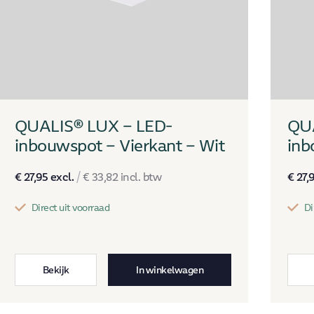
QUALIS® LUX – LED-
QUA
inbouwspot – Vierkant – Wit
inb
€
27,95
excl.
/
€
33,82
incl. btw
€
27,
Direct uit voorraad
Di
Bekijk
In winkelwagen