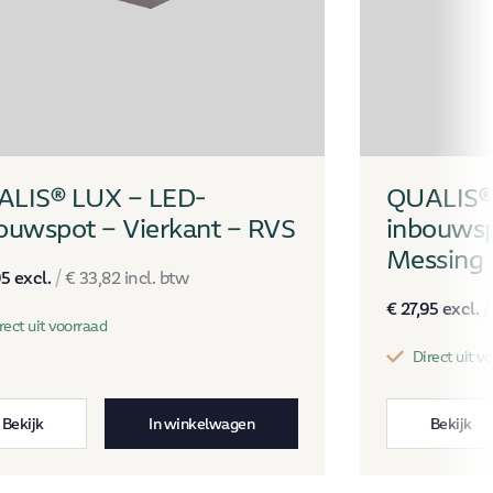
LIS® LUX – LED-
QUALIS®
ouwspot – Vierkant – RVS
inbouwsp
Messing
95
excl.
/
€
33,82
incl. btw
€
27,95
excl.
/
rect uit voorraad
Direct uit v
Bekijk
In winkelwagen
Bekijk