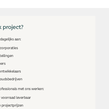
k project?
dagelijks aan:
orporaties
tellingen
ers
ontwikkelaars
oudsbedrijven
fessionals met ons werken:
t voorraad leverbaar
 projectprijzen