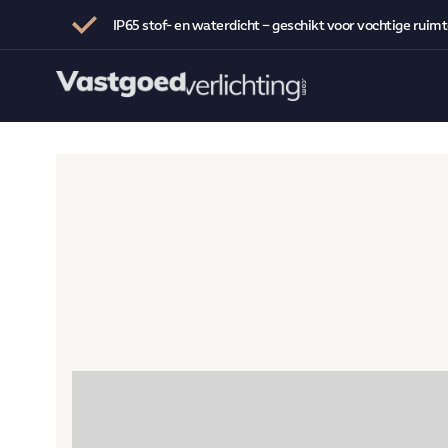
IP65 stof- en waterdicht – geschikt voor vochtige ruim
Voor wie
Woningcorporaties
Assortiment
Zorginstellingen
Over ons
Beleggers
Blog
Aannemers
Contact