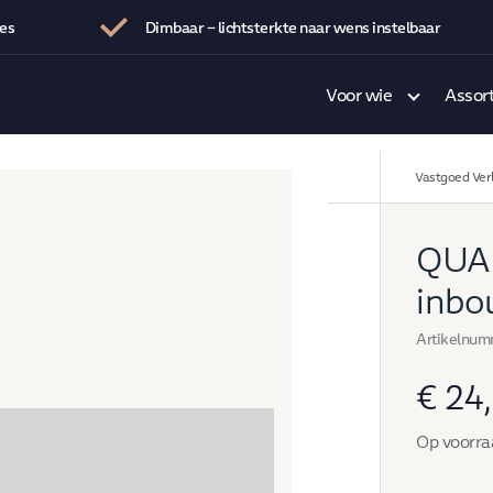
tes
Dimbaar – lichtsterkte naar wens instelbaar
Voor wie
Assor
Vastgoed Verl
QUAL
inbo
Artikelnum
€
24,
Op voorra