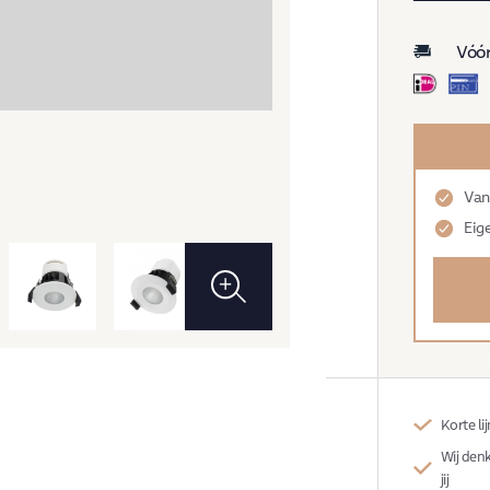
inbouwsp
–
Vóór
Rond
–
Wit
aantal
Van
Eig
Korte l
Wij denk
jij