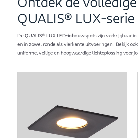
Ontdek de volledige
Belangrijke kenmerken
Warm wit licht (2700K)
QUALIS® LUX-serie
Lichtopbrengst: 700–800 lumen
Diameter: 88 mm (zaagmaat 75 mm)
De
QUALIS® LUX LED-inbouwspots
zijn verkrijgbaar i
en in zowel ronde als vierkante uitvoeringen. Bekijk oo
Mat afgewerkte aluminium rand
uniforme, veilige en hoogwaardige lichtoplossing voor j
Geïntegreerde driver en push-fit systeem